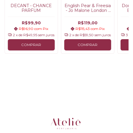
DECANT - CHANCE
English Pear & Freesia
Donn
PARFUM
- Jo Malone London |
Ea
Decant
Val
R$99,90
R$119,00
R$96,90
com
Pix
R$115,43
com
Pix
2
x de
R$49,95
sem juros
2
x de
R$59,50
sem juros
3
x 
COMPRAR
COMPRAR