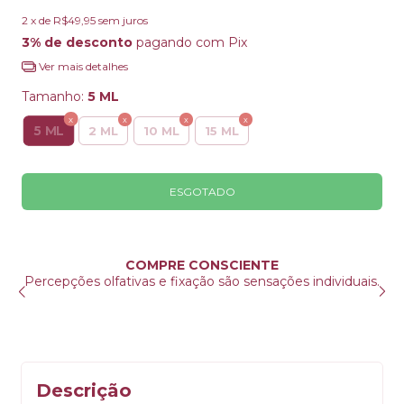
2
x de
R$49,95
sem juros
3% de desconto
pagando com Pix
Ver mais detalhes
Tamanho:
5 ML
5 ML
2 ML
10 ML
15 ML
COMPRE CONSCIENTE
Percepções olfativas e fixação são sensações individuais.
s
V
Descrição