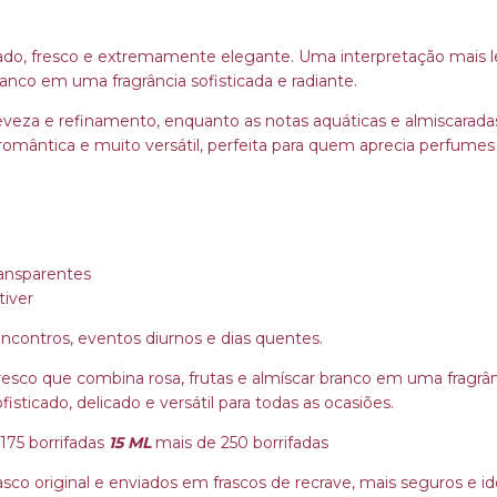
do, fresco e extremamente elegante. Uma interpretação mais le
ranco em uma fragrância sofisticada e radiante.
, leveza e refinamento, enquanto as notas aquáticas e almiscar
romântica e muito versátil, perfeita para quem aprecia perfumes 
ransparentes
tiver
 encontros, eventos diurnos e dias quentes.
fresco que combina rosa, frutas e almíscar branco em uma fragr
ticado, delicado e versátil para todas as ocasiões.
 175 borrifadas
15 ML
mais de 250 borrifadas
co original e enviados em frascos de recrave, mais seguros e ide