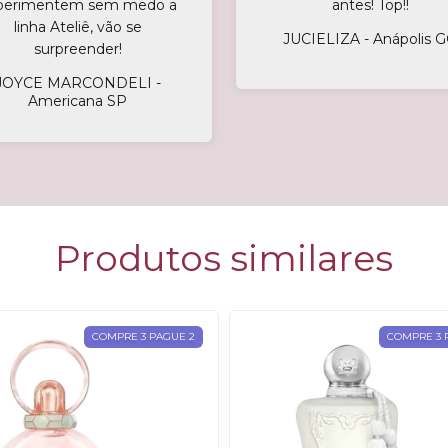
perimentem sem medo a
antes! Top!!
linha Ateliê, vão se
JUCIELIZA - Anápolis 
surpreender!
JOYCE MARCONDELI -
Americana SP
Produtos similares
COMPRE 3 PAGUE 2
COMPRE 3 