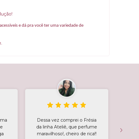
lução!
cessiveis e dá pra você ter uma variedade de
. 
tima
Dessa vez comprei o Frésia
Rece
 e
da linha Ateliê, que perfume
Marvil
ga
maravilhoso!, cheiro de rica!!
Rec