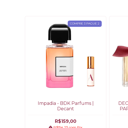
COMPRE 3 PAGUE 2
Impadia - BDK Parfums |
DEC
Decant
PAR
R$159,00
R$154,23
com
Pix