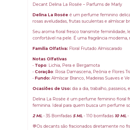
Decant Delina La Rosée – Parfums de Marly
Delina La Rosée
é um perfume feminino delica
rosas aveludadas, frutas suculentas e almíscar b
Seu aroma floral fresco transmite feminilidade
confortável na pele. É uma fragrância moderna, 
Família Olfativa:
Floral Frutado Almiscarado
Notas Olfativas
•
Topo
: Lichia, Pera e Bergamota
•
Coração
: Rosa Damascena, Peônia e Flores T
•
Fundo:
Almíscar Branco, Madeiras Suaves e Ve
Ocasiões de Uso:
dia a dia, trabalho, passeios,
Delina La Rosée é um perfume feminino floral 
feminina. Ideal para quem busca um perfume sofis
2 ML
- 35 Borrifadas
5 ML
- 110 borrifadas
10 ML
-
💬Os decants são fracionados diretamente no fras