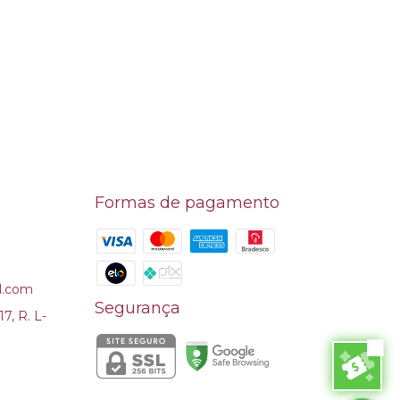
Formas de pagamento
l.com
Segurança
7, R. L-