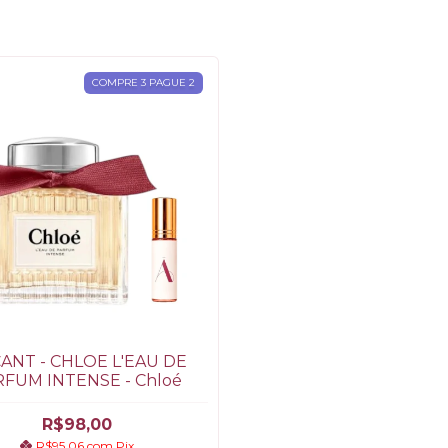
COMPRE 3 PAGUE 2
ANT - CHLOE L'EAU DE
FUM INTENSE - Chloé
R$98,00
R$95,06
com
Pix