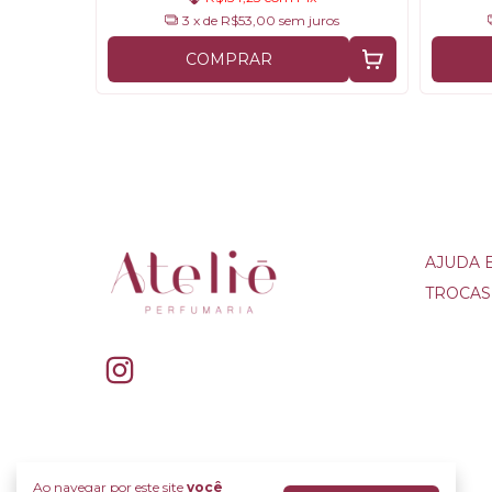
3
x de
R$53,00
sem juros
COMPRAR
AJUDA 
TROCAS
Ao navegar por este site
você