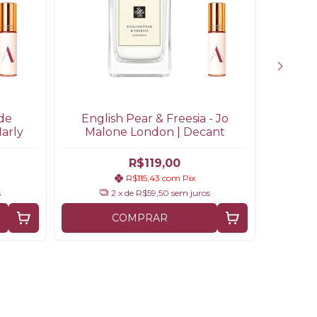
de
English Pear & Freesia - Jo
DECANT
arly
Malone London | Decant
R$119,00
R$115,43
com
Pix
s
2
x de
R$59,50
sem juros
COMPRAR