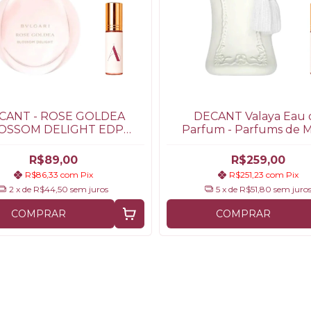
CANT - ROSE GOLDEA
DECANT Valaya Eau 
OSSOM DELIGHT EDP
Parfum - Parfums de M
(Bvlgari)
R$89,00
R$259,00
R$86,33
com
Pix
R$251,23
com
Pix
2
x de
R$44,50
sem juros
5
x de
R$51,80
sem juro
COMPRAR
COMPRAR