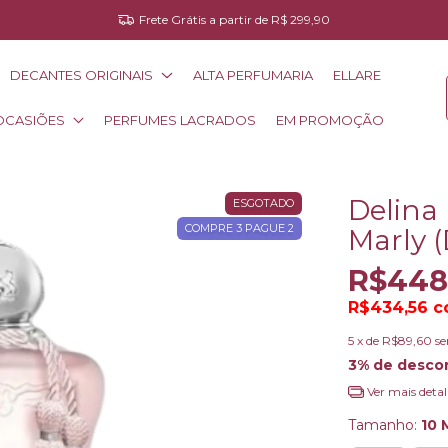
Frete Grátis a partir de R$ 299,90
DECANTES ORIGINAIS
ALTA PERFUMARIA
ELLARE
OCASIÕES
PERFUMES LACRADOS
EM PROMOÇÃO
Delina
ESGOTADO
COMPRE 3 PAGUE 2
Marly 
R$448
R$434,56
c
5
x de
R$89,60
se
3% de desco
Ver mais detal
Tamanho:
10 