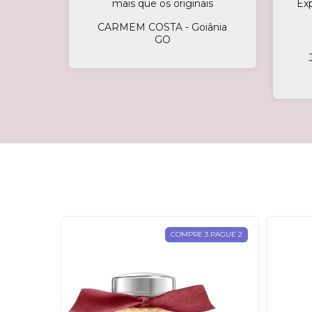
mais que os originais
Ex
CARMEM COSTA - Goiânia
GO
3 PAGUE 2
COMPRE 3 PAGUE 2
SGOTADO