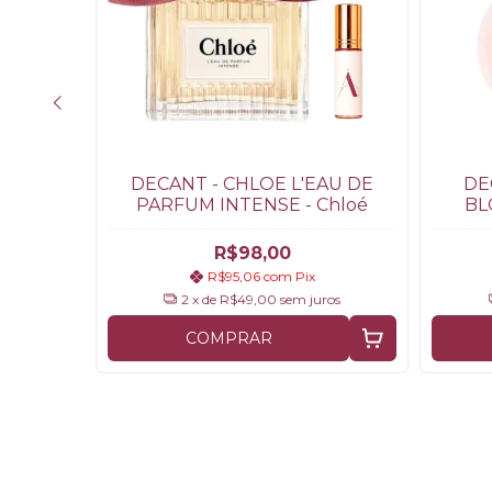
E -
DECANT - CHLOE L'EAU DE
DE
y
PARFUM INTENSE - Chloé
BL
R$98,00
R$95,06
com
Pix
os
2
x de
R$49,00
sem juros
COMPRAR
egar!