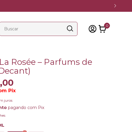
0
 La Rosée – Parfums de
(Decant)
,00
om
Pix
m juros
nto
pagando com Pix
hes
ML