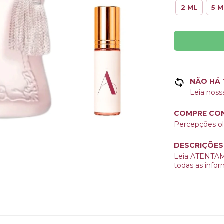
2 ML
5 M
NÃO HÁ
Leia noss
COMPRE CON
Percepções olf
DESCRIÇÕES
Leia ATENTAME
todas as info