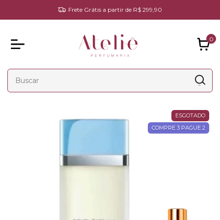
COMPRE 3 PAGUE 2 (válido para categoria decantes originais)
0
ESGOTADO
COMPRE 3 PAGUE 2