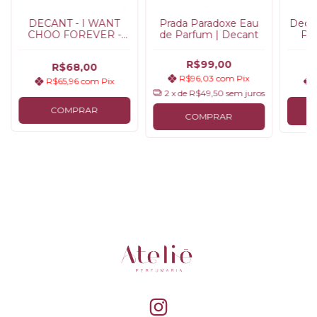
DECANT - I WANT
Prada Paradoxe Eau
Decan
CHOO FOREVER -
de Parfum | Decant
Pe
Jimmy Choo
R$99,00
R$68,00
R$96,03
com
Pix
R$65,96
com
Pix
2
x de
R$49,50
sem juros
COMPRAR
C
COMPRAR