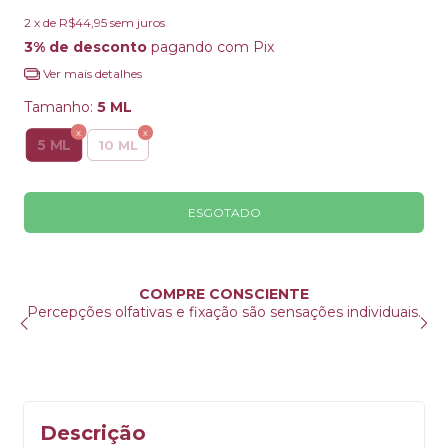
2
x de
R$44,95
sem juros
3% de desconto
pagando com Pix
Ver mais detalhes
Tamanho:
5 ML
5 ML
10 ML
IENTE
DESCRIÇÕES DE PRODUT
 sensações individuais.
Leia ATENTAMENTE as descrições de c
Verifique todas as informações antes d
pedido
Descrição