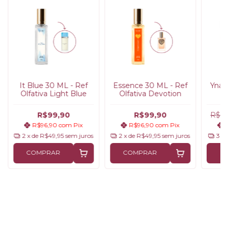
It Blue 30 ML - Ref
Essence 30 ML - Ref
Yna 6
Olfativa Light Blue
Olfativa Devotion
e
Per
Flo
R$99,90
R$99,90
R$19
R$96,90
com
Pix
R$96,90
com
Pix
2
x de
R$49,95
sem juros
2
x de
R$49,95
sem juros
3
x
COMPRAR
COMPRAR
C