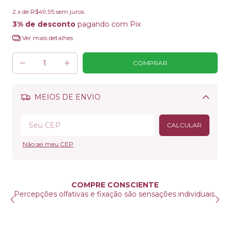
2
x de
R$49,95
sem juros
3% de desconto
pagando com Pix
Ver mais detalhes
MEIOS DE ENVIO
Alterar CEP
CALCULAR
Não sei meu CEP
COMPRE CONSCIENTE
Percepções olfativas e fixação são sensações individuais.
s
V