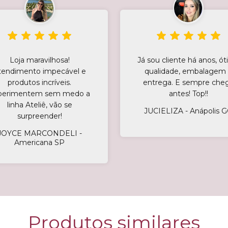
Loja maravilhosa!
Já sou cliente há anos, ó
tendimento impecável e
qualidade, embalagem
produtos incríveis.
entrega. E sempre che
perimentem sem medo a
antes! Top!!
linha Ateliê, vão se
JUCIELIZA - Anápolis 
surpreender!
JOYCE MARCONDELI -
Americana SP
Produtos similares