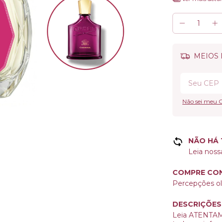
MEIOS 
Não sei meu 
NÃO HÁ
Leia noss
COMPRE CON
Percepções olf
DESCRIÇÕES
Leia ATENTAME