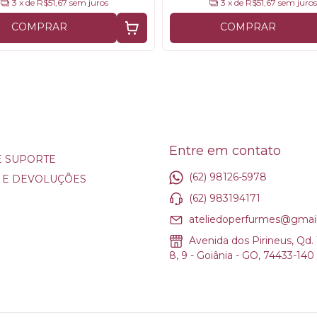
3
x de
R$51,67
sem juros
3
x de
R$51,67
sem juros
COMPRAR
COMPRAR
Entre em contato
E SUPORTE
(62) 98126-5978
 E DEVOLUÇÕES
(62) 983194171
ateliedoperfurmes@gmai
Avenida dos Pirineus, Qd. 1
8, 9 - Goiânia - GO, 74433-140