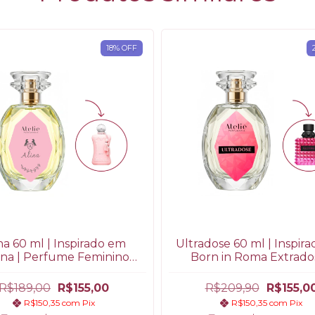
18
%
OFF
na 60 ml | Inspirado em
Ultradose 60 ml | Inspir
ina | Perfume Feminino
Born in Roma Extrados
Floral Frutado
Perfume Feminino Âm
Floral
R$189,00
R$155,00
R$209,90
R$155,0
R$150,35
com
Pix
R$150,35
com
Pix