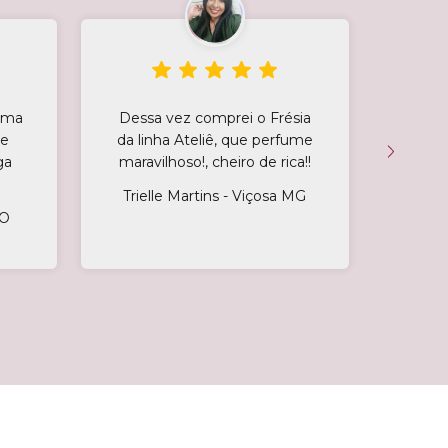
tima
Dessa vez comprei o Frésia
Rece
 e
da linha Ateliê, que perfume
Marvil
ga
maravilhoso!, cheiro de rica!!
Rec
dias,
Trielle Martins - Viçosa MG
as pe
GO
impr
meu
Mar