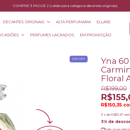
COMPRE 3 PAGUE 2 (válido para categoria decantes originais)
DECANTES ORIGINAIS
ALTA PERFUMARIA
ELLARE
OCASIÕES
PERFUMES LACRADOS
EM PROMOÇÃO
Yna 60
22
%
OFF
Carmin
Floral
R$199,00
R$155,
R$150,35
c
3
x de
R$51,67
sem
3% de desco
Ver mais detal