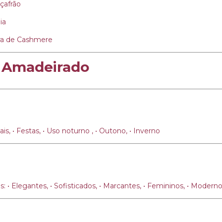
çafrão
ia
ira de Cashmere
l Amadeirado
ais, • Festas, • Uso noturno , • Outono, • Inverno
• Elegantes, • Sofisticados, • Marcantes, • Femininos, • Moderno