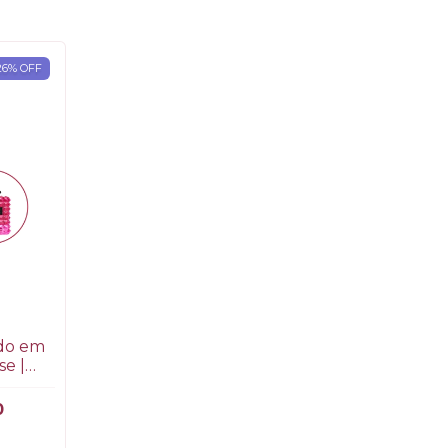
26
%
OFF
ado em
e |
bar
0