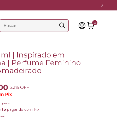
0
 ml | Inspirado em
a | Perfume Feminino
 Amadeirado
00
22
% OFF
om
Pix
 juros
nto
pagando com Pix
hes