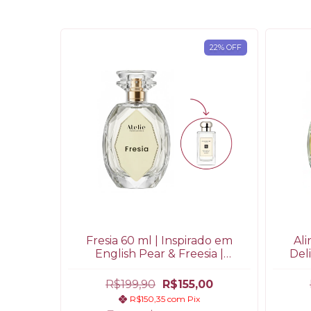
22
%
OFF
Fresia 60 ml | Inspirado em
Ali
English Pear & Freesia |
Del
Perfume Feminino Floral
Frutado
R$199,90
R$155,00
R$150,35
com
Pix