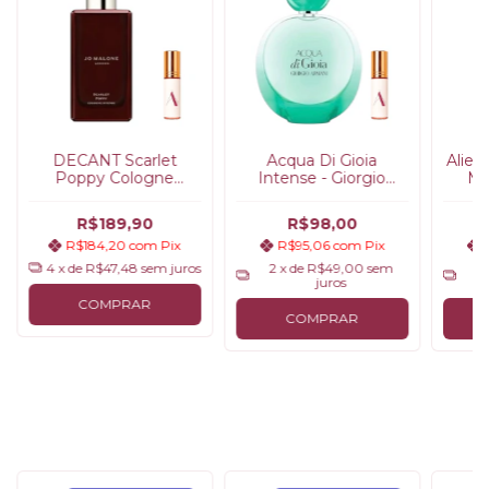
DECANT Scarlet
Acqua Di Gioia
Alien
Poppy Cologne
Intense - Giorgio
Mu
Intense - Jo Malone
Armani (Decant)
London
R$189,90
R$98,00
R$184,20
com
Pix
R$95,06
com
Pix
4
x de
R$47,48
sem juros
2
x de
R$49,00
sem
2
juros
COMPRAR
COMPRAR