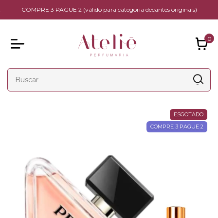
COMPRE 3 PAGUE 2 (válido para categoria decantes originais)
0
ESGOTADO
COMPRE 3 PAGUE 2