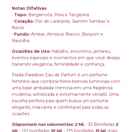
Notas Olfativas
•
Topo:
Bergamota, Pera e Tangerina
•
Coração:
Flor de Laranjeira, Jasmim Sambac e
Neroli
•
Fundo:
Âmbar, Almíscar Branco, Benjoim e
Baunilha
Ocasiões de Uso:
trabalho, encontros, jantares,
eventos especiais e momentos em que você deseja
transmitir elegância, feminilidade e confiança.
Prada Paradoxe Eau de Parfum é um perfume
feminino que combina flores brancas luminosas com
uma base ambarada cremosa em uma fragrância
moderna, sofisticada e extremamente versátil. Uma
escolha perfeita para quem busca um perfume
elegante, marcante e confortável para todas as
ocasiões.
Disponíveis nas volumetrias: 2 ML
- 35 Borrifadas
5
ML
- 110 borrifadas
10 ML
- 175 borrifadas
15 ML
mais