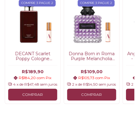
COMPRE 3 PAGUE 2
COMPRE 3 PAGUE 2
DECANT Scarlet
Donna Born in Roma
Ange
Poppy Cologne
Purple Melancholia
- M
Intense - Jo Malone
Valentino | Decant
London
R$189,90
R$109,00
R$184,20
com
Pix
R$105,73
com
Pix
4
x de
R$47,48
sem juros
2
x de
R$54,50
sem juros
2
x 
COMPRAR
COMPRAR