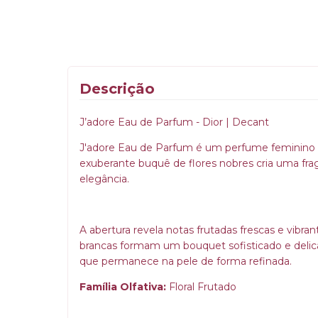
Descrição
J’adore Eau de Parfum - Dior | Decant
J'adore Eau de Parfum é um perfume feminino 
exuberante buquê de flores nobres cria uma fra
elegância.
A abertura revela notas frutadas frescas e vibr
brancas formam um bouquet sofisticado e delica
que permanece na pele de forma refinada.
Família Olfativa:
Floral Frutado