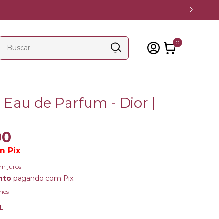
0
 Eau de Parfum - Dior |
t
00
m
Pix
em juros
nto
pagando com Pix
hes
L