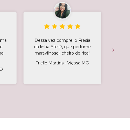
tima
Dessa vez comprei o Frésia
Rece
 e
da linha Ateliê, que perfume
Marvil
ga
maravilhoso!, cheiro de rica!!
Rec
dias,
Trielle Martins - Viçosa MG
as pe
GO
impr
meu
Mar