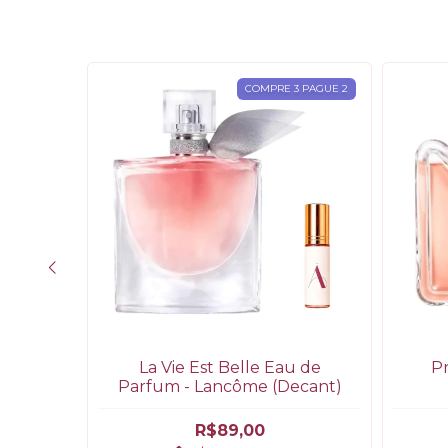
3 PAGUE 2
COMPRE 3 PAGUE 2
H PINK
La Vie Est Belle Eau de
P
Parfum - Lancôme (Decant)
R$89,00