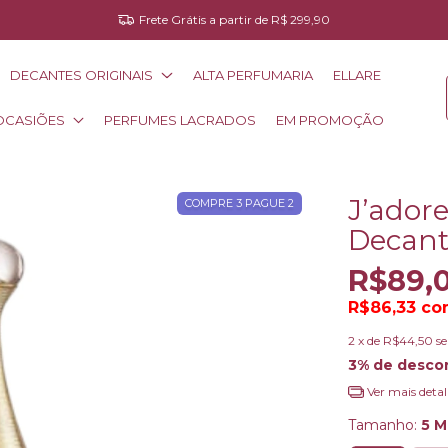
Frete Grátis a partir de R$ 299,90
DECANTES ORIGINAIS
ALTA PERFUMARIA
ELLARE
OCASIÕES
PERFUMES LACRADOS
EM PROMOÇÃO
J’adore
COMPRE 3 PAGUE 2
Decan
R$89,
R$86,33
co
2
x de
R$44,50
s
3% de desco
Ver mais detal
Tamanho:
5 M