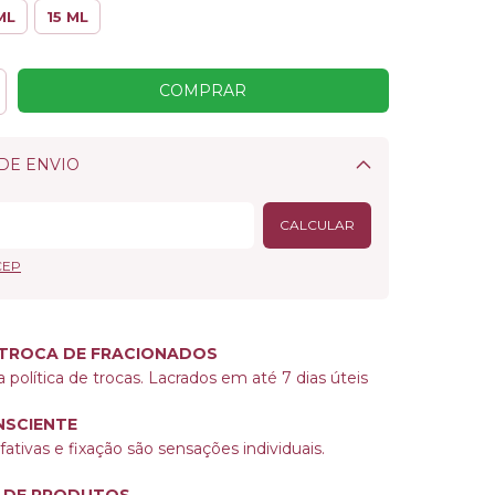
ML
15 ML
DE ENVIO
Alterar CEP
CALCULAR
CEP
 TROCA DE FRACIONADOS
a política de trocas. Lacrados em até 7 dias úteis
SCIENTE
ativas e fixação são sensações individuais.
 DE PRODUTOS