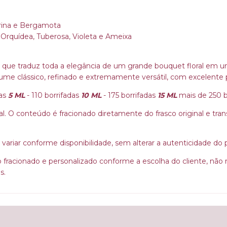
rina e Bergamota
Orquídea, Tuberosa, Violeta e Ameixa
ue traduz toda a elegância de um grande bouquet floral em uma 
me clássico, refinado e extremamente versátil, com excelente 
das
5 ML
- 110 borrifadas
10 ML
- 175 borrifadas
15 ML
mais de 250 
 O conteúdo é fracionado diretamente do frasco original e transf
ariar conforme disponibilidade, sem alterar a autenticidade do
o fracionado e personalizado conforme a escolha do cliente, não
s.