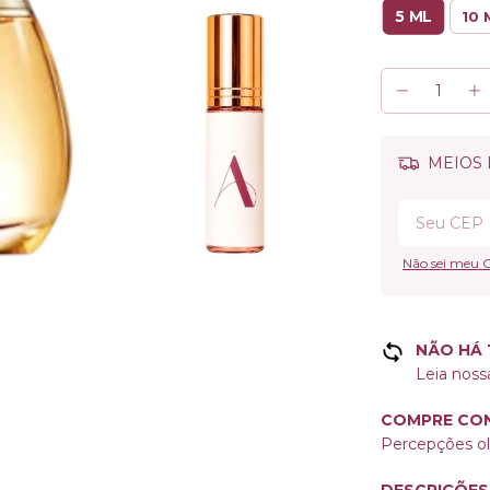
5 ML
10 
MEIOS 
Não sei meu 
NÃO HÁ
Leia noss
COMPRE CON
Percepções olf
DESCRIÇÕES