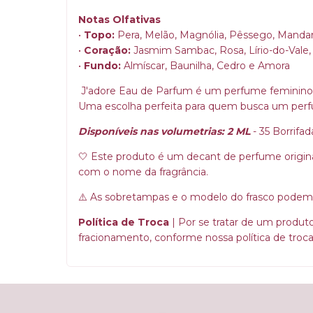
Notas Olfativas
•
Topo:
Pera, Melão, Magnólia, Pêssego, Manda
•
Coração:
Jasmim Sambac, Rosa, Lírio-do-Vale, 
•
Fundo:
Almíscar, Baunilha, Cedro e Amora
J'adore Eau de Parfum é um perfume feminino q
Uma escolha perfeita para quem busca um perfu
Disponíveis nas volumetrias: 2 ML
- 35 Borrifa
🤍 Este produto é um decant de perfume original.
com o nome da fragrância.
⚠️ As sobretampas e o modelo do frasco podem v
Política de Troca
|
Por se tratar de um produt
fracionamento, conforme nossa política de troca