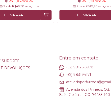
R$96,03
com
Pix
R$96,90
com
Pix
2
x de
R$49,50
sem juros
2
x de
R$49,95
sem juro
COMPRAR
COMPRAR
Entre em contato
E SUPORTE
(62) 98126-5978
 E DEVOLUÇÕES
(62) 983194171
ateliedoperfurmes@gmai
Avenida dos Pirineus, Qd. 1
8, 9 - Goiânia - GO, 74433-140