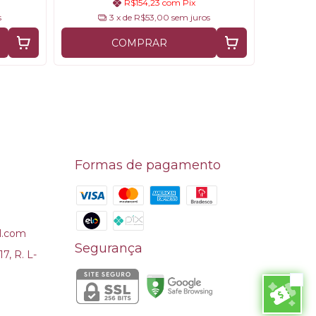
R$154,23
com
Pix
s
3
x de
R$53,00
sem juros
COMPRAR
Formas de pagamento
l.com
Segurança
7, R. L-