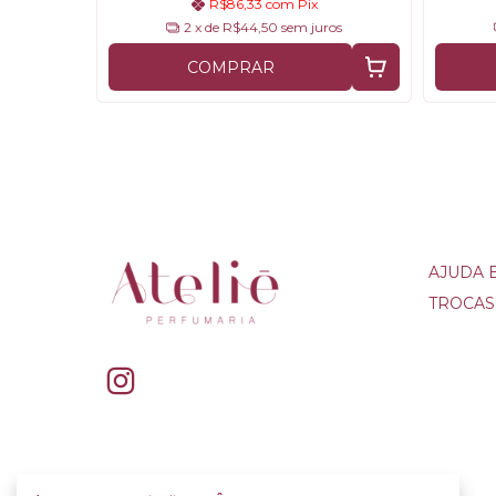
R$86,33
com
Pix
ros
2
x de
R$44,50
sem juros
COMPRAR
AJUDA 
TROCAS