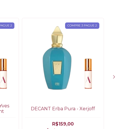
PAGUE 2
COMPRE 3 PAGUE 2
Yves
DECAN
DECANT Erba Pura - Xerjoff
nt
R$159,00